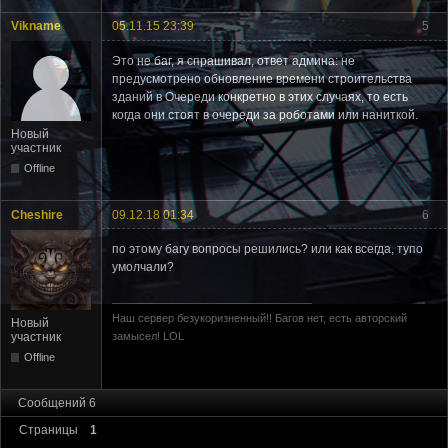
Vikname
05.11.15 23:39
5
Это не баг, я спрашивал, ответ админа: не
предусмотрено обновление времени строительства
зданий в Очереди конкретно в этих случаях, то есть
когда они стоят в очереди за роботами или наниткой.
Новый
участник
Offline
Cheshire
09.12.18 01:34
6
по этому багу вопросы решились? или как всегда, тупо
умолчали?
Наш сервер безукоризненный!! Багов нет, есть авторский
Новый
участник
замысел! LOL
Offline
Сообщений 6
Страницы
1