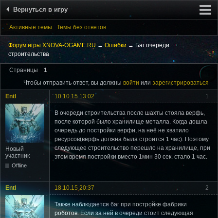
Вернуться в игру
Активные темы
Форум
Темы без ответов
Поиск
Форум игры XNOVA-OGAME.RU
→
Ошибки
→
Баг очереди
строительства
Вход
Страницы
1
Чтобы отправить ответ, вы должны
войти
или
зарегистрироваться
Entl
10.10.15 13:02
1
В очереди строительства после шахты стояла верфь,
после которой было хранилище металла. Когда дошла
очередь до постройки верфи, на неё не хватило
ресурсов(верфь должна была строится 1 час). Поэтому
следующее строительство перешло на хранилище, при
Новый
участник
этом время постройки вместо 1мин 30 сек. стало 1 час.
Offline
Entl
18.10.15 20:37
2
Также наблюдается баг при постройке фабрики
роботов. Если за ней в очереди стоит следующая