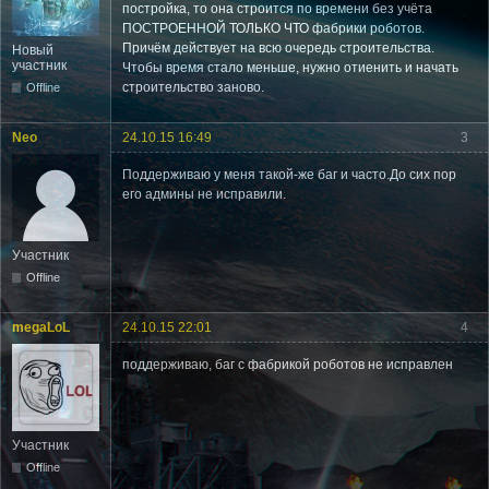
постройка, то она строится по времени без учёта
ПОСТРОЕННОЙ ТОЛЬКО ЧТО фабрики роботов.
Причём действует на всю очередь строительства.
Новый
участник
Чтобы время стало меньше, нужно отиенить и начать
строительство заново.
Offline
Neo
24.10.15 16:49
3
Поддерживаю у меня такой-же баг и часто.До сих пор
его админы не исправили.
Участник
Offline
megaLoL
24.10.15 22:01
4
поддерживаю, баг с фабрикой роботов не исправлен
Участник
Offline