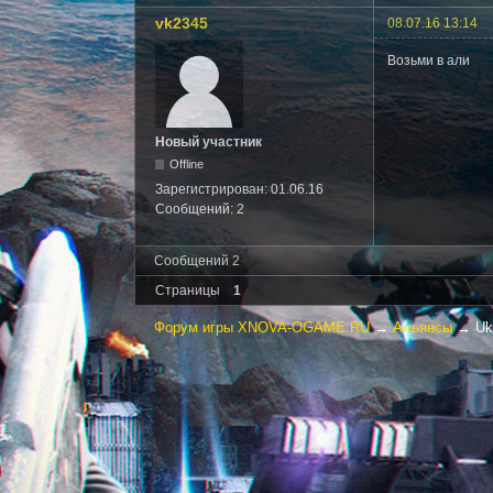
vk2345
08.07.16 13:14
Возьми в али
Новый участник
Offline
Зарегистрирован:
01.06.16
Сообщений:
2
Сообщений 2
Страницы
1
Форум игры XNOVA-OGAME.RU
→
Альянсы
→
Uk