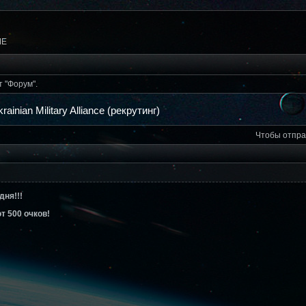
ME
т "Форум".
rainian Military Alliance (рекрутинг)
Чтобы отпра
дня!!!
т 500 очков!