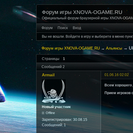
Форум игры XNOVA-OGAME.RU
Официальный форум браузерной игры XNOVA-OGA
Форум
Поиск
Вход
Вы не вошли.
Войдите в игру и выберите в меню пунк
→
Uk
Форум игры XNOVA-OGAME.RU
→
Альянсы
Страницы
1
Сообщений 2
Armail
01.06.16 02:02
Всем хорошего 
Прием игроков о
Новый участник
Offline
Зарегистрирован:
30.08.15
Сообщений:
1