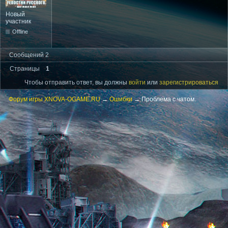
Новый
участник
Offline
Сообщений 2
Страницы
1
Чтобы отправить ответ, вы должны
войти
или
зарегистрироваться
Форум игры XNOVA-OGAME.RU
→
Ошибки
→
Проблема с чатом.