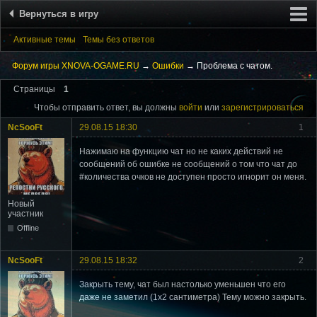
Вернуться в игру
Активные темы
Форум
Темы без ответов
Поиск
Форум игры XNOVA-OGAME.RU
→
Ошибки
→
Проблема с чатом.
Вход
Страницы
1
Чтобы отправить ответ, вы должны
войти
или
зарегистрироваться
NcSooFt
29.08.15 18:30
1
Нажимаю на функцию чат но не каких действий не
сообщений об ошибке не сообщений о том что чат до
#количества очков не доступен просто игнорит он меня.
Новый
участник
Offline
NcSooFt
29.08.15 18:32
2
Закрыть тему, чат был настолько уменьшен что его
даже не заметил (1х2 сантиметра) Тему можно закрыть.